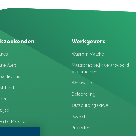
kzoekenden
Werkgevers
ures
Waarom Matchd
ure Alert
Maatschappelijk verantwoord
ondernemen
ollicitatie
Werkwijze
 Matchd
Detachering
team
Outsourcing (RPO)
ijze
Payroll
n bij Matchd
Projecten
estelde vragen