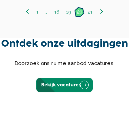
1
…
18
19
20
21
Ontdek onze uitdagingen
Doorzoek ons ruime aanbod vacatures.
Bekijk vacatures