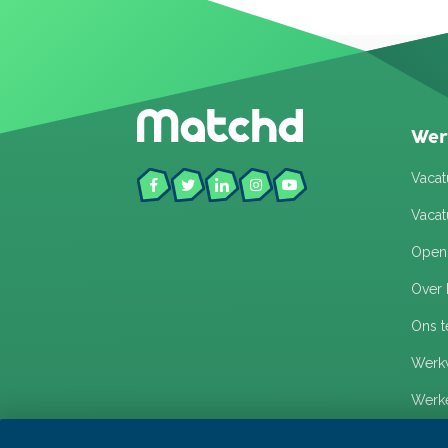
Wer
Vacat
Vacat
Open s
Over
Ons 
Werkw
Werke
Veelg