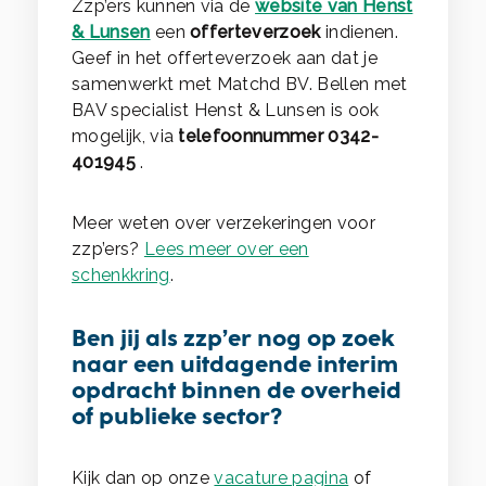
Zzp’ers kunnen via de
website van Henst
& Lunsen
een
offerteverzoek
indienen.
Geef in het offerteverzoek aan dat je
samenwerkt met Matchd BV. Bellen met
BAV specialist Henst & Lunsen is ook
mogelijk, via
telefoonnummer 0342-
401945
.
Meer weten over verzekeringen voor
zzp’ers?
Lees meer over een
schenkkring
.
Ben jij als zzp’er nog op zoek
naar een uitdagende interim
opdracht binnen de overheid
of publieke sector?
Kijk dan op onze
vacature pagina
of