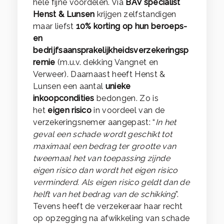
hele fijne voordelen. Via
BAV specialist
Henst & Lunsen
krijgen zelfstandigen
maar liefst
10% korting op hun beroeps-
en
bedrijfsaansprakelijkheidsverzekeringsp
remie
(m.u.v. dekking Vangnet en
Verweer). Daarnaast heeft Henst &
Lunsen een aantal
unieke
inkoopcondities
bedongen. Zo is
het
eigen risico
in voordeel van de
verzekeringsnemer aangepast: “
In het
geval een schade wordt geschikt tot
maximaal een bedrag ter grootte van
tweemaal het van toepassing zijnde
eigen risico dan wordt het eigen risico
verminderd. Als eigen risico geldt dan de
helft van het bedrag van de schikking
”.
Tevens heeft de verzekeraar haar recht
op opzegging na afwikkeling van schade