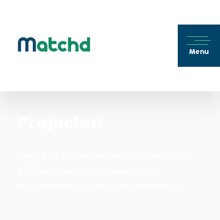
Menu
Projecten
Heb je te maken met een inhuurstop of
FTE beperking? Een project met
resultaatverplichting is de oplossing.