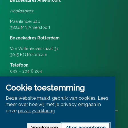
Bezoekadres Amersfoort
Hoofdadres:
Maanlander 41b
3824 MN Amersfoort
Bezoekadres Rotterdam
Van Vollenhovenstraat 31
3015 BG Rotterdam
Telefoon
033 – 204 8 204
Openingstijden 08:30 – 17:00
Cookie toestemming
E-mailen
Deze website maakt gebruik van cookies. Lees
info@matchd.nl
meer over hoe wij met je privacy omgaan in
onze
privacyverklaring
© Matchd 2026
Privacyverklaring
Cookie verklaring
Voorkeuren
Alles accepteren