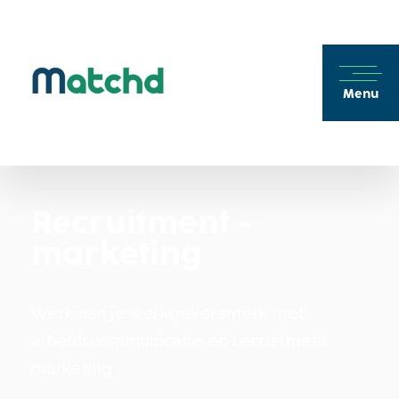
Menu
Recruitment ­
marketing
Werk aan je werkgeversmerk met
arbeids­­communicatie en recruitment
marketing