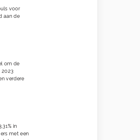
puls voor
ld aan de
el om de
n 2023
een verdere
,31% in
mers met een