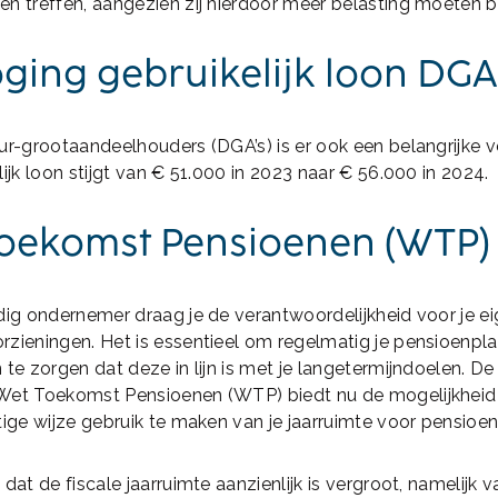
n treffen, aangezien zij hierdoor meer belasting moeten b
ging gebruikelijk loon DGA
ur-grootaandeelhouders (DGA’s) is er ook een belangrijke v
lijk loon stijgt van € 51.000 in 2023 naar € 56.000 in 2024.
oekomst Pensioenen (WTP)
dig ondernemer draag je de verantwoordelijkheid voor je e
zieningen. Het is essentieel om regelmatig je pensioenpla
 te zorgen dat deze in lijn is met je langetermijndoelen. De
Wet Toekomst Pensioenen (WTP) biedt nu de mogelijkhei
tige wijze gebruik te maken van je jaarruimte voor pensio
dat de fiscale jaarruimte aanzienlijk is vergroot, namelijk v