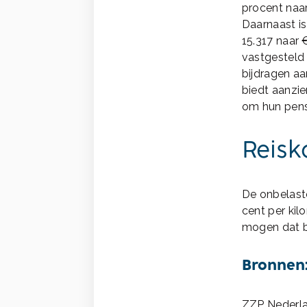
procent naar
Daarnaast i
15.317 naar
vastgesteld o
bijdragen aa
biedt aanzie
om hun pens
Reisk
De onbelaste
cent per kil
mogen dat b
Bronnen
ZZP Nederlan