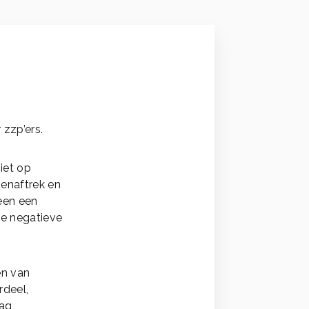
 zzp’ers.
niet op
genaftrek en
een een
ke negatieve
en van
rdeel,
rag