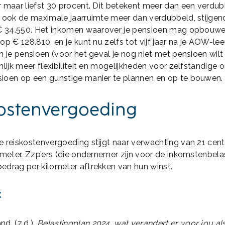
 maar liefst 30 procent. Dit betekent meer dan een verdub
s ook de maximale jaarruimte meer dan verdubbeld, stijgen
 € 34.550. Het inkomen waarover je pensioen mag opbouwe
p € 128.810, en je kunt nu zelfs tot vijf jaar na je AOW-leef
n je pensioen (voor het geval je nog niet met pensioen wilt 
nlijk meer flexibiliteit en mogelijkheden voor zelfstandige
ioen op een gunstige manier te plannen en op te bouwen.
ostenvergoeding
 reiskostenvergoeding stijgt naar verwachting van 21 cent
ometer. Zzp’ers (die ondernemer zijn voor de inkomstenbela
edrag per kilometer aftrekken van hun winst.
:
d. (z.d.).
Belastingplan 2024, wat verandert er voor jou als