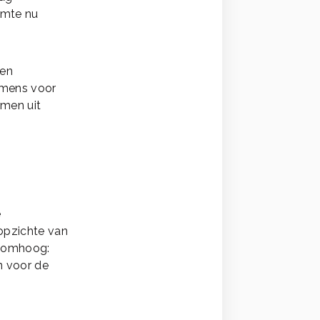
uimte nu
 en
omens voor
omen uit
e
 opzichte van
ht omhoog:
n voor de