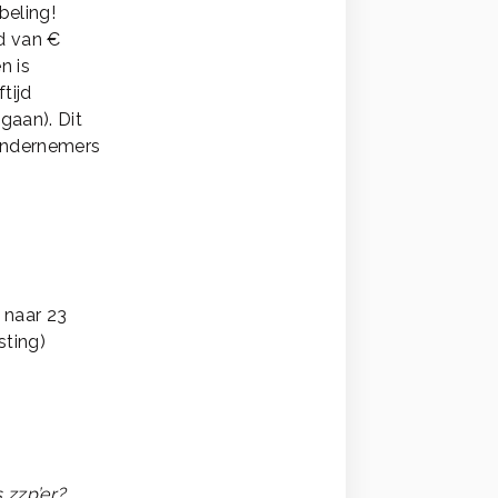
beling!
d van €
n is
tijd
gaan). Dit
 ondernemers
 naar 23
sting)
 zzp’er?
.