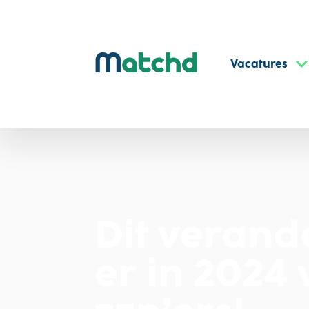
Vacatures
Dit verand
er in 2024