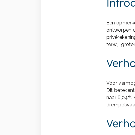
Introd
Een opmerkel
ontworpen o
privérekenin
terwijl grot
Verho
Voor vermog
Dit betekent
naar 6,04%, 
drempelwaar
Verho