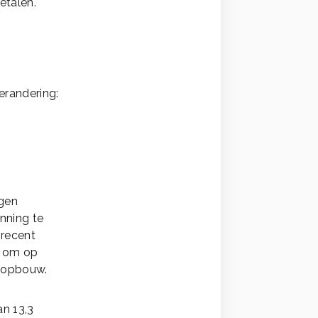
etalen.
erandering:
igen
nning te
 recent
d om op
enopbouw.
an 13,3