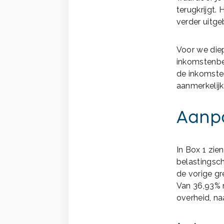
terugkrijgt.
verder uitge
Voor we diep
inkomstenbe
de inkomsten
aanmerkelijk
Aanpa
In Box 1 zie
belastingsch
de vorige gr
Van 36,93% 
overheid, naa