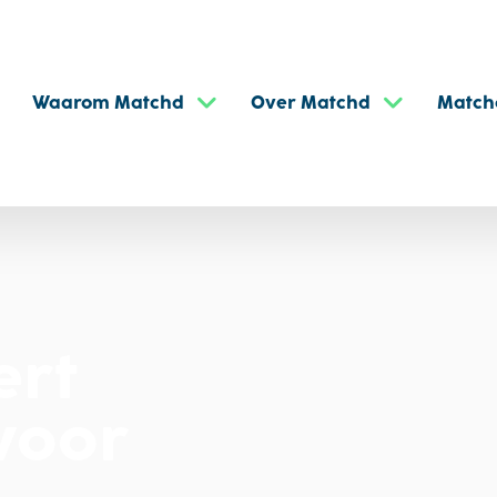
Waarom Matchd
Over Matchd
Match
ert
 voor