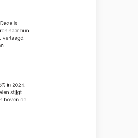
 Deze is
ren naar hun
t verlaagd,
en.
6% in 2024.
len stijgt
en boven de