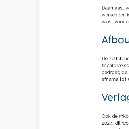
Daarnaast w
werkenden in
winst voor o
Afbou
De zelfstan
fiscale vers
bedroeg de a
afname tot 
Verla
Ook de mkb-w
2024, dit wo