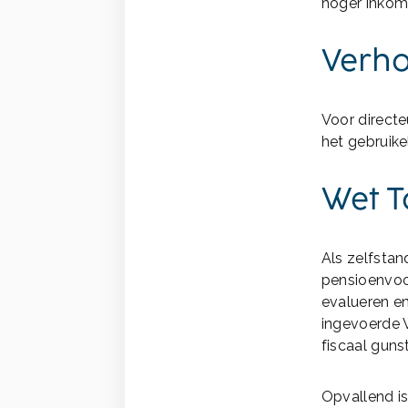
hoger inkome
Verho
Voor directe
het gebruike
Wet T
Als zelfstan
pensioenvoor
evalueren en
ingevoerde 
fiscaal guns
Opvallend is 