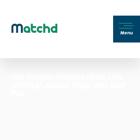
Menu
‘De contactmomenten zijn
prettig’, aldus Inge van der
Pol