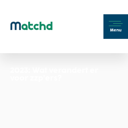
Menu
2023: Wat verandert er
voor zzp’ers?