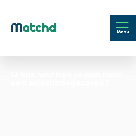
Menu
12 tips: wat trek je aan naar
een sollicitatiegesprek?