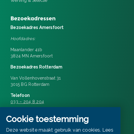
Werving & Selectie
Bezoekadressen
Bezoekadres Amersfoort
Hoofdadres:
Maanlander 41b
3824 MN Amersfoort
Bezoekadres Rotterdam
Van Vollenhovenstraat 31
3015 BG Rotterdam
Telefoon
033 – 204 8 204
Openingstijden 08:30 – 17:00
Cookie toestemming
E-mailen
Deze website maakt gebruik van cookies. Lees
info@matchd.nl