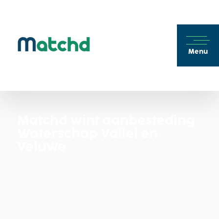
Menu
Matchd wint aanbesteding
Waterschap Vallei en
Veluwe