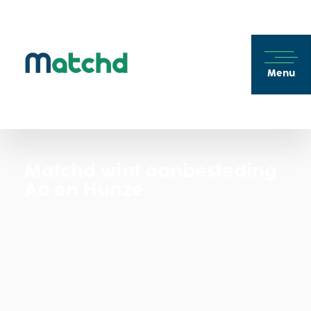
Menu
Matchd wint aanbesteding
Aa en Hunze