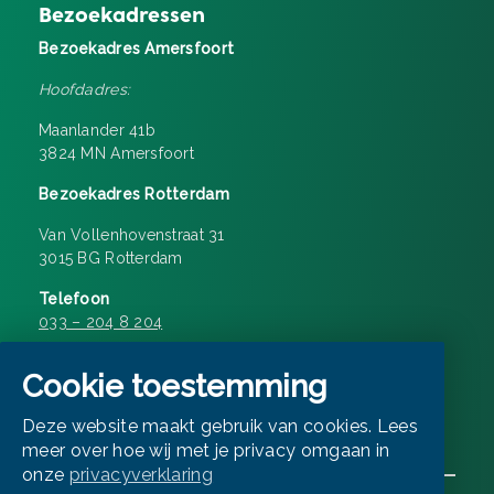
Bezoekadressen
Bezoekadres Amersfoort
Hoofdadres:
Maanlander 41b
3824 MN Amersfoort
Bezoekadres Rotterdam
Van Vollenhovenstraat 31
3015 BG Rotterdam
Telefoon
033 – 204 8 204
Openingstijden 08:30 – 17:00
Cookie toestemming
E-mailen
Deze website maakt gebruik van cookies. Lees
info@matchd.nl
meer over hoe wij met je privacy omgaan in
onze
privacyverklaring