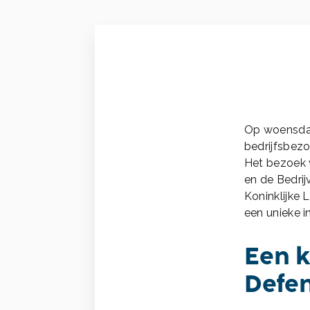
Op woensdag
bedrijfsbez
Het bezoek 
en de Bedrij
Koninklijke
een unieke i
Een k
Defen