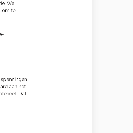
tie. We
t om te
e-
e spanningen
hard aan het
terieel. Dat