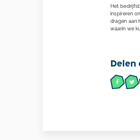
Het bedrijf
inspireren o
dragen aan h
waarin we ku
Delen 