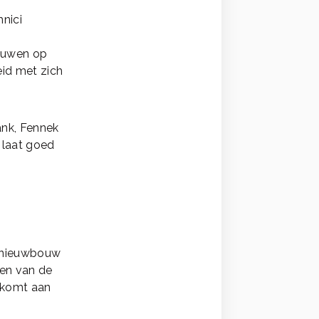
nici
rouwen op
eid met zich
ank, Fennek
t laat goed
e nieuwbouw
gen van de
 komt aan