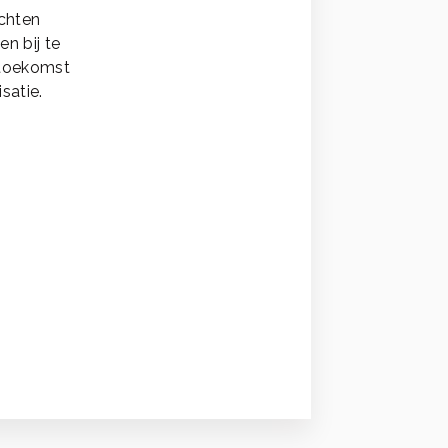
chten
n bij te
e toekomst
satie.