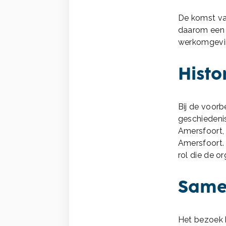
De komst va
daarom een 
werkomgevin
Histo
Bij de voor
geschiedenis
Amersfoort, 
Amersfoort.
rol die de o
Same
Het bezoek 