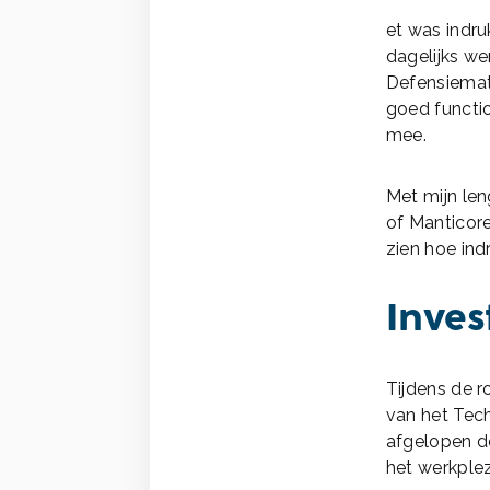
et was indr
dagelijks we
Defensiemate
goed functio
mee.
Met mijn len
of Manticore
zien hoe ind
Inves
Tijdens de 
van het Tech
afgelopen d
het werkplezi