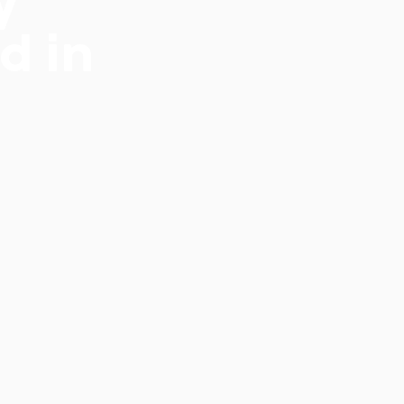
y
d in