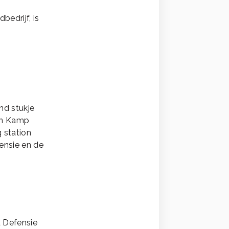
edrijf, is
nd stukje
sen Kamp
 station
ensie en de
 Defensie