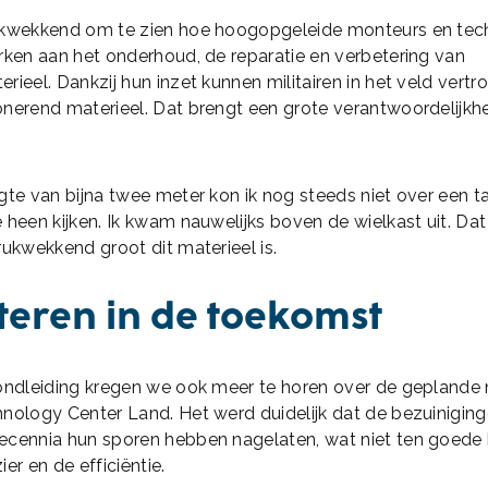
ukwekkend om te zien hoe hoogopgeleide monteurs en tech
rken aan het onderhoud, de reparatie en verbetering van
rieel. Dankzij hun inzet kunnen militairen in het veld vert
nerend materieel. Dat brengt een grote verantwoordelijkh
gte van bijna twee meter kon ik nog steeds niet over een t
 heen kijken. Ik kwam nauwelijks boven de wielkast uit. Da
rukwekkend groot dit materieel is.
teren in de toekomst
rondleiding kregen we ook meer te horen over de gepland
nology Center Land. Het werd duidelijk dat de bezuinigin
ecennia hun sporen hebben nagelaten, wat niet ten goede
er en de efficiëntie.