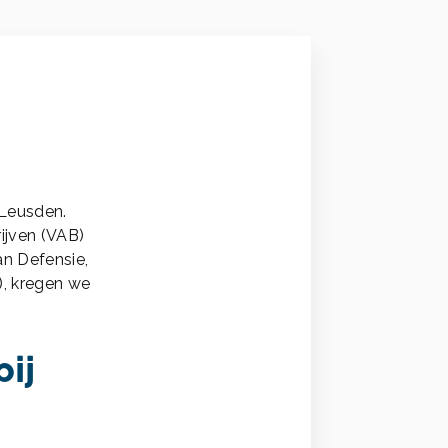
 Leusden.
ijven (VAB)
an Defensie,
, kregen we
ij