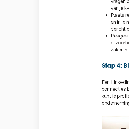
vragen o
van je kw
Plaats r
en in je
bericht 
Reageer 
bijvoorb
zaken he
Stap 4: B
Een LinkedIn 
connecties b
kunt je prof
onderneming