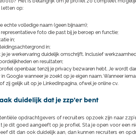
elfoto? Het is belangrijk
om je profiel zo compleet mogelij
e letten op:
je echte volledige naam (geen bijnaam);
 representatieve foto die past bij je beroep en functie;
atie in;
pleidingsachtergrond in;
 je je werkervaring duidelijk omschrijft. Inclusief werkzaamhe
ordelijkheden en resultaten;
profiel openbaar, tenzij je privacy bezwaren hebt. Je wordt da
 in Google wanneer je zoekt op je eigen naam. Wanneer iema
of zij gelijk uit op je LinkedInpagina, ofwel je online cv.
aak duidelijk dat je zzp’er bent
ntiële opdrachtgevers of recruiters opzoek zijn naar zzp’er
at je dit goed aangeeft op je profiel. Sta je open voor een 
ef dit dan ook duidelijk aan, dan kunnen recruiters en op