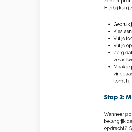
zonder profi
Hierbij kun j
Gebruik 
Kies een
Vul je loc
Vul je o
Zorg dat
verantwo
Maak je 
vindbaar
komt hij 
Stap 2: M
Wanneer pote
belangrijk d
opdracht? Ge