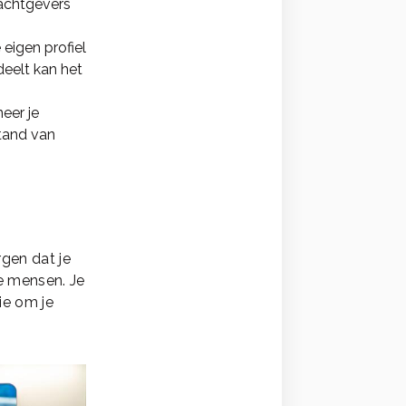
rachtgevers
eigen profiel
deelt kan het
eer je
stand van
rgen dat je
e mensen. Je
ie om je