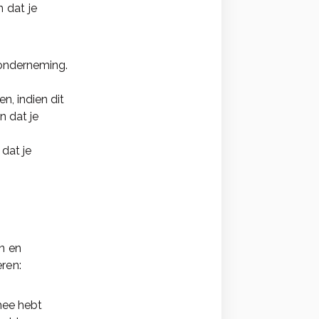
 dat je
 onderneming.
n, indien dit
n dat je
 dat je
en en
eren:
mee hebt