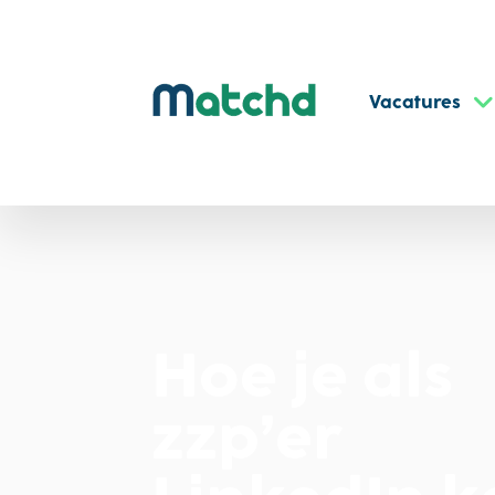
Vacatures
Hoe je als
zzp’er