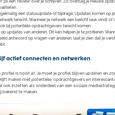
f ze een ‘review’ over je schrijven. Zo overtuig je nieuwe opd
aliteiten.
egelmatig een statusupdate of bijdrage. Updates komen op je 
 netwerk terecht. Wanneer je netwerk een bericht leuk vindt of 
ook bij potentiële opdrachtgevers terecht komen.
op updates van anderen. Dit kan helpen je te profileren. Wann
eeld antwoord op vragen van anderen, laat je zien dat je ver
bt.
lijf actief connecten en netwerken
profiel is nooit af. Je moet je profiel blijven updaten en zo
lijft maken met potentiële, opdrachtgevers en interessant
iel ook inzetten als onderdeel van een sociale mediastrateg
 bekend te maken.