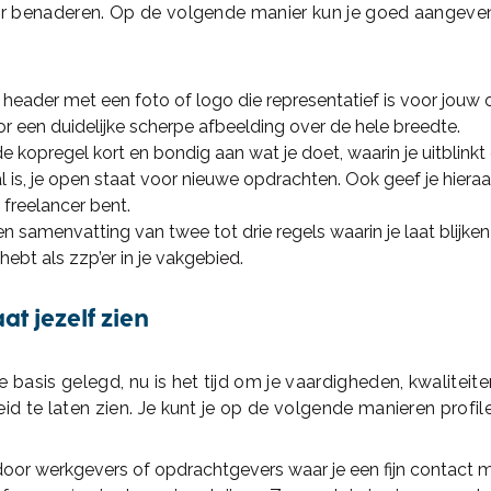
ker benaderen. Op de volgende manier kun je goed aangeven
 header met een foto of logo die representatief is voor jouw
r een duidelijke scherpe afbeelding over de hele breedte.
e kopregel kort en bondig aan wat je doet, waarin je uitblinkt e
l is, je open staat voor nieuwe opdrachten. Ook geef je hieraa
 freelancer bent.
en samenvatting van twee tot drie regels waarin je laat blijken
hebt als zzp’er in je vakgebied.
aat jezelf zien
e basis gelegd, nu is het tijd om je vaardigheden, kwaliteit
eid te laten zien. Je kunt je op de volgende manieren profil
door werkgevers of opdrachtgevers waar je een fijn contact 