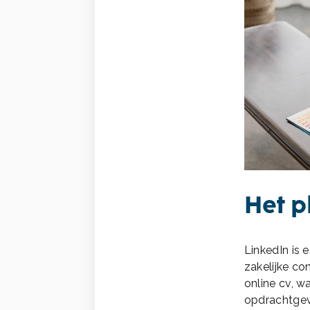
Het p
LinkedIn is 
zakelijke co
online cv, w
opdrachtgeve