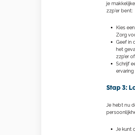
je makkelij
zzp’er bent:
Kies een
Zorg voo
Geef in d
het geva
zzp’er of
Schrijf e
ervaring 
Stap 3: L
Je hebt nu d
persoonlijkh
Je kunt 