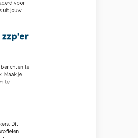
aderd voor
s uit jouw
s zzp’er
 berichten te
k. Maak je
en te
ers. Dit
profielen