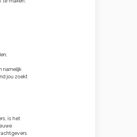
k te maken.
den,
n namelijk
nd jou zoekt
s, is het
nieuwe
drachtgevers