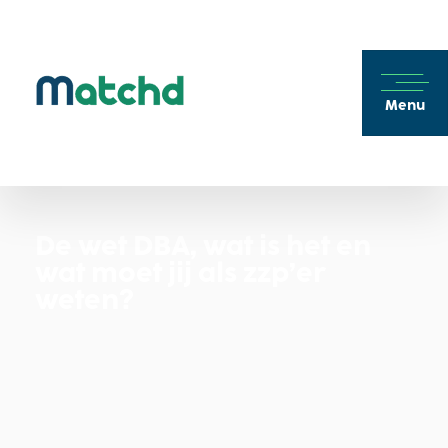
Menu
De wet DBA, wat is het en
wat moet jij als zzp’er
weten?